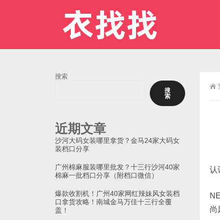
搜索
搜
索
近期文章
沙河大码女装哪里拿货？金马24家大码女
装档口分享
广州棉麻服装哪里批发？十三行沙河40家
认
棉麻一批档口分享（附档口微信）
爆款收割机！广州40家网红辣妹风女装档
N
口拿货攻略！南城金马万佳十三行全覆
尚
盖！