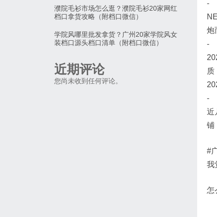
-
濮院毛衫市场怎么逛？濮院毛衫20家网红
档口拿货攻略（附档口微信）
N
炮
学院风哪里批发拿货？广州20家学院风女
装档口源头档口清单（附档口微信）
-
2
近期评论
质
您尚未收到任何评论。
2
-
近
铺
#
我
怎