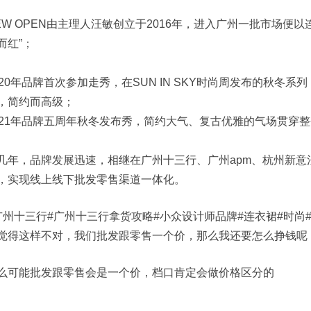
EW OPEN由主理人汪敏创立于2016年，进入广州一批市场便
而红”；
020年品牌首次参加走秀，在SUN IN SKY时尚周发布的秋
，简约而高级；
021年品牌五周年秋冬发布秀，简约大气、复古优雅的气场贯穿
几年，品牌发展迅速，相继在广州十三行、广州apm、杭州新意法，
，实现线上线下批发零售渠道一体化。
广州十三行
#广州十三行拿货攻略
#小众设计师品牌
#连衣裙
#时尚
觉得这样不对，我们批发跟零售一个价，那么我还要怎么挣钱呢
么可能批发跟零售会是一个价，档口肯定会做价格区分的