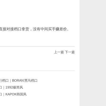
直接对接档口拿货，没有中间买手赚差价。
上一篇
下一篇
档口｜BORAN‘黑马档口
｜1992极简风
口｜KAPOK韩国风