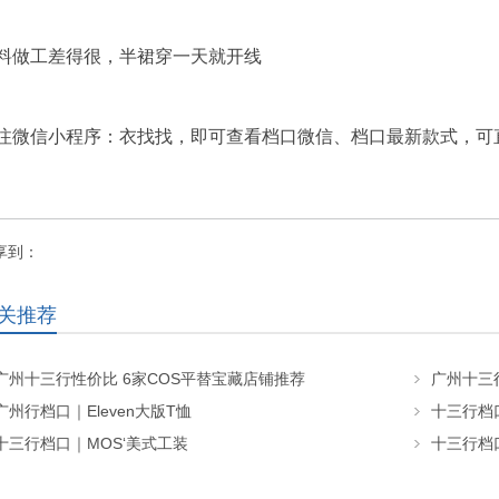
料做工差得很，半裙穿一天就开线
注微信小程序：衣找找，即可查看档口微信、档口最新款式，可
享到：
关推荐
广州十三行性价比 6家COS平替宝藏店铺推荐
广州十三行
广州行档口｜Eleven大版T恤
十三行档口
十三行档口｜MOS‘美式工装
十三行档