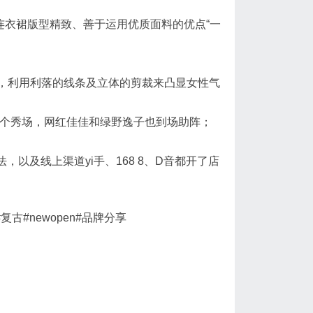
以连衣裙版型精致、善于运用优质面料的优点“一
冬系列，利用利落的线条及立体的剪裁来凸显女性气
整个秀场，网红佳佳和绿野逸子也到场助阵；
以及线上渠道yi手、168 8、D音都开了店
#复古
#newopen
#品牌分享