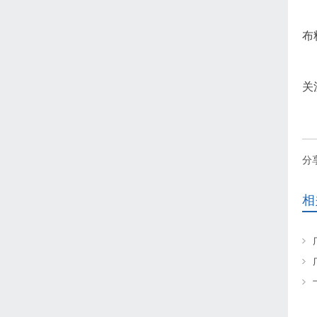
布
关
分
相