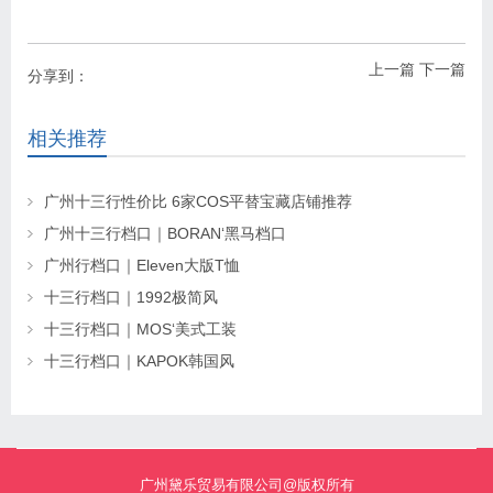
上一篇
下一篇
分享到：
相关推荐
广州十三行性价比 6家COS平替宝藏店铺推荐
广州十三行档口｜BORAN‘黑马档口
广州行档口｜Eleven大版T恤
十三行档口｜1992极简风
十三行档口｜MOS‘美式工装
十三行档口｜KAPOK韩国风
广州黛乐贸易有限公司@版权所有