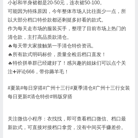
小衫和半身裙都是20-50元，连衣裙50-100。
可能因为特殊原因，今年整体市场人比往面少一点，所
以大部分档口特价款都还剩挺多好看的款式。
作为每天走市场的服装买手，整理了目前市场上热门的
清仓款，主打高品质款清仓。
🔥每天带大家接触第一手清仓特价资讯。
🔥所有款式明码标价，质量全检后档口直发！
🔥特价拼单群已经建好了！感兴趣的姐妹们可以点个关
注➕评论666，带你薅羊毛！
#夏装
#每日穿搭
#广州十三行
#夏季清仓
#广州十三行女装
每日更新
#清仓特价
#韩版穿搭
关注微信小程序：衣找找，即可查看档口微信、档口最
新款式，可直接对接档口拿货，没有中间买手赚差价。