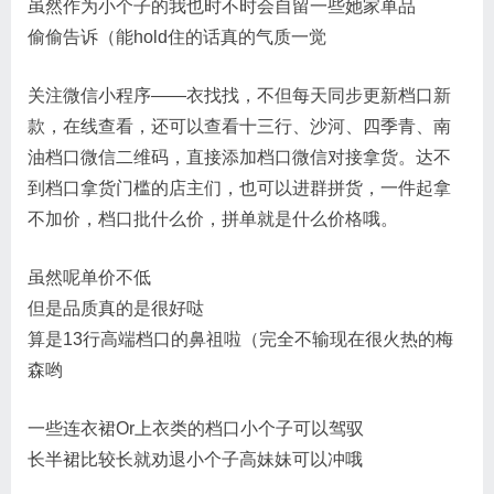
虽然作为小个子的我也时不时会自留一些她家单品
偷偷告诉（能hold住的话真的气质一觉
关注微信小程序——衣找找，不但每天同步更新档口新
款，在线查看，还可以查看十三行、沙河、四季青、南
油档口微信二维码，直接添加档口微信对接拿货。达不
到档口拿货门槛的店主们，也可以进群拼货，一件起拿
不加价，档口批什么价，拼单就是什么价格哦。
虽然呢单价不低
但是品质真的是很好哒
算是13行高端档口的鼻祖啦（完全不输现在很火热的梅
森哟
一些连衣裙Or上衣类的档口小个子可以驾驭
长半裙比较长就劝退小个子高妹妹可以冲哦