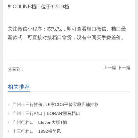
‼️‼️COLINE档口位于:C519档
关注微信小程序：衣找找，即可查看档口微信、档口最
新款式，可直接对接档口拿货，没有中间买手赚差价。
上一篇
下一篇
分享到：
相关推荐
广州十三行性价比 6家COS平替宝藏店铺推荐
广州十三行档口｜BORAN‘黑马档口
广州行档口｜Eleven大版T恤
十三行档口｜1992极简风