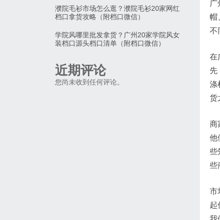
广
濮院毛衫市场怎么逛？濮院毛衫20家网红
档口拿货攻略（附档口微信）
帽
不
学院风哪里批发拿货？广州20家学院风女
装档口源头档口清单（附档口微信）
在
近期评论
先
您尚未收到任何评论。
涤
货
商
他
些
些
市
起
我