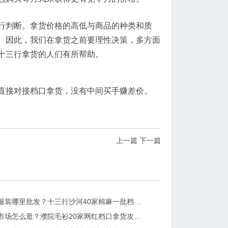
行判断。拿货价格的高低与商品的种类和质
。因此，我们在拿货之前要理性决策，多方面
十三行拿货的人们有所帮助。
直接对接档口拿货，没有中间买手赚差价。
上一篇
下一篇
广州棉麻服装哪里批发？十三行沙河40家棉麻一批档口分享（附档口微信）
濮院毛衫市场怎么逛？濮院毛衫20家网红档口拿货攻略（附档口微信）