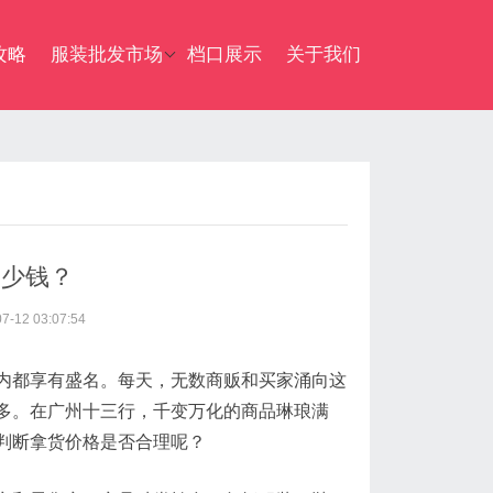
攻略
服装批发市场
档口展示
关于我们
多少钱？
12 03:07:54
内都享有盛名。每天，无数商贩和买家涌向这
多。在广州十三行，千变万化的商品琳琅满
判断拿货价格是否合理呢？