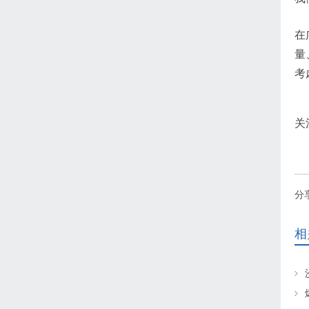
在
量
考
关
分
相