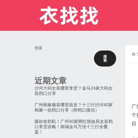
搜索
搜
索
近期文章
沙河大码女装哪里拿货？金马24家大码女
装档口分享
广州棉麻服装哪里批发？十三行沙河40家
广
棉麻一批档口分享（附档口微信）
个
爆款收割机！广州40家网红辣妹风女装档
目
口拿货攻略！南城金马万佳十三行全覆
盖！